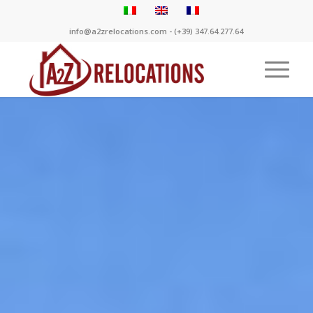
info@a2zrelocations.com - (+39) 347.64.277.64