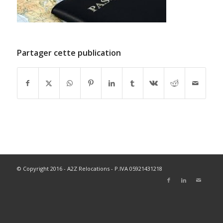
Partager cette publication
© Copyright 2016 - A2Z Relocations - P.IVA 05921431218